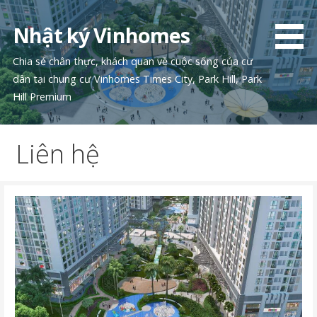
Chuyển
tới
Nhật ký Vinhomes
phần
nội
Chia sẻ chân thực, khách quan về cuộc sống của cư
dung
dân tại chung cư Vinhomes Times City, Park Hill, Park
Hill Premium
Liên hệ