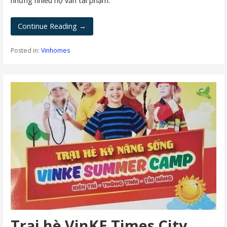
nhưng nhiều hộ vẫn tái phạm.
Continue Reading →
Posted in:
Vinhomes
Trại hè VinKE Times City