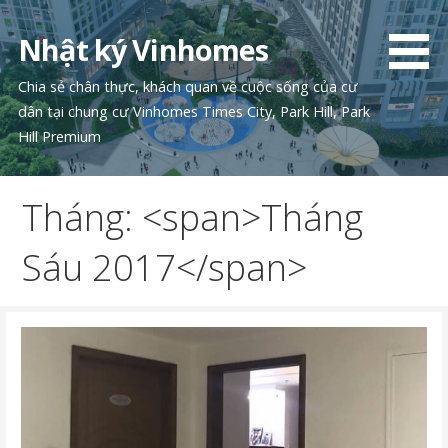
Chuyển
tới
Nhật ký Vinhomes
phần
nội
Chia sẻ chân thực, khách quan về cuộc sống của cư
dung
dân tại chung cư Vinhomes Times City, Park Hill, Park
Hill Premium
Tháng: <span>Tháng
Sáu 2017</span>