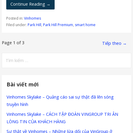
Continue Reading →
Posted in:
Vinhomes
Filed under:
Park Hill
,
Park Hill Premium
,
smart home
Bài
Page 1 of 3
Tiếp theo →
viết
Tìm
kiếm
navigation
cho:
Bài viết mới
Vinhomes Skylake – Quảng cáo sai sự thật đã lên sóng
truyền hình
Vinhomes Skylake – CÁCH TẬP ĐOÀN VINGROUP TRI ÂN
LÒNG TIN CỦA KHÁCH HÀNG
Sự thật về Vinhomes – Những lừa dối của VinGroup ở