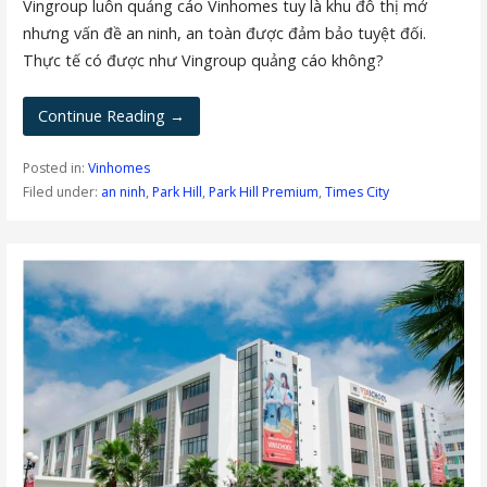
Vingroup luôn quảng cáo Vinhomes tuy là khu đô thị mở
nhưng vấn đề an ninh, an toàn được đảm bảo tuyệt đối.
Thực tế có được như Vingroup quảng cáo không?
Continue Reading →
Posted in:
Vinhomes
Filed under:
an ninh
,
Park Hill
,
Park Hill Premium
,
Times City