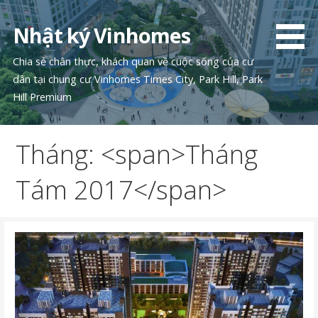
Chuyển
tới
Nhật ký Vinhomes
phần
nội
Chia sẻ chân thực, khách quan về cuộc sống của cư
dung
dân tại chung cư Vinhomes Times City, Park Hill, Park
Hill Premium
Tháng: <span>Tháng
Tám 2017</span>