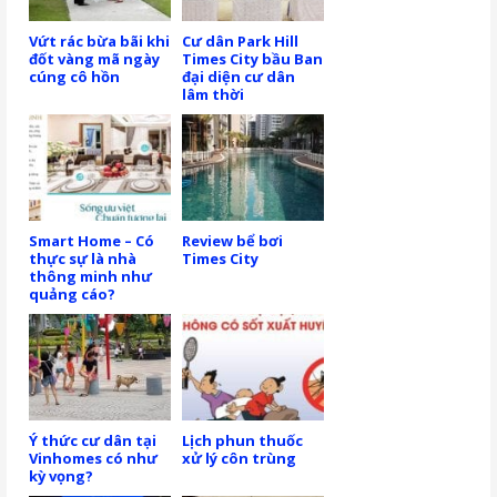
Vứt rác bừa bãi khi
Cư dân Park Hill
đốt vàng mã ngày
Times City bầu Ban
cúng cô hồn
đại diện cư dân
lâm thời
Smart Home – Có
Review bể bơi
thực sự là nhà
Times City
thông minh như
quảng cáo?
Ý thức cư dân tại
Lịch phun thuốc
Vinhomes có như
xử lý côn trùng
kỳ vọng?