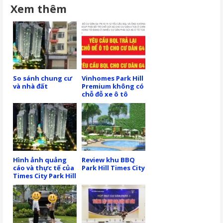
Xem thêm
So sánh chung cư
Vinhomes Park Hill
và nhà đất
Premium không có
chỗ đỗ xe ô tô
Hình ảnh quảng
Review khu BBQ
cáo và thực tế của
Park Hill Times City
Times City Park Hill