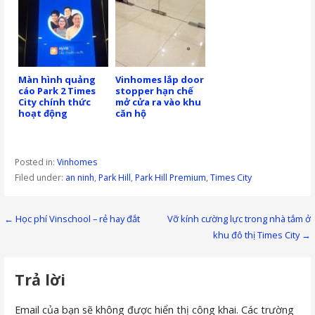
Màn hình quảng
Vinhomes lắp door
cáo Park 2 Times
stopper hạn chế
City chính thức
mở cửa ra vào khu
hoạt động
căn hộ
Posted in:
Vinhomes
Filed under:
an ninh
,
Park Hill
,
Park Hill Premium
,
Times City
Điều
← Học phí Vinschool – rẻ hay đắt
Vỡ kính cường lực trong nhà tắm ở
khu đô thị Times City →
hướng
bài
Trả lời
viết
Email của bạn sẽ không được hiển thị công khai.
Các trường