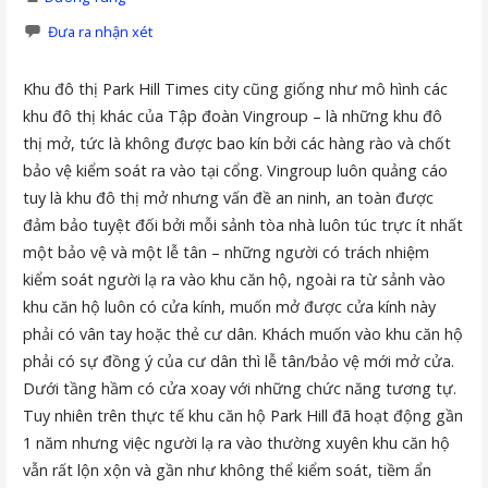
Đưa ra nhận xét
Khu đô thị Park Hill Times city cũng giống như mô hình các
khu đô thị khác của Tập đoàn Vingroup – là những khu đô
thị mở, tức là không được bao kín bởi các hàng rào và chốt
bảo vệ kiểm soát ra vào tại cổng. Vingroup luôn quảng cáo
tuy là khu đô thị mở nhưng vấn đề an ninh, an toàn được
đảm bảo tuyệt đối bởi mỗi sảnh tòa nhà luôn túc trực ít nhất
một bảo vệ và một lễ tân – những người có trách nhiệm
kiểm soát người lạ ra vào khu căn hộ, ngoài ra từ sảnh vào
khu căn hộ luôn có cửa kính, muốn mở được cửa kính này
phải có vân tay hoặc thẻ cư dân. Khách muốn vào khu căn hộ
phải có sự đồng ý của cư dân thì lễ tân/bảo vệ mới mở cửa.
Dưới tầng hầm có cửa xoay với những chức năng tương tự.
Tuy nhiên trên thực tế khu căn hộ Park Hill đã hoạt động gần
1 năm nhưng việc người lạ ra vào thường xuyên khu căn hộ
vẫn rất lộn xộn và gần như không thể kiểm soát, tiềm ẩn