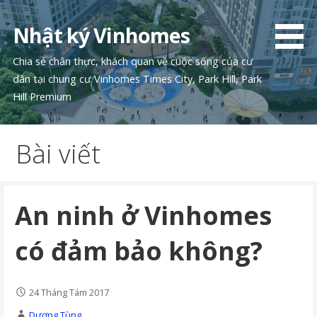
Chuyển
tới
Nhật ký Vinhomes
phần
nội
Chia sẻ chân thực, khách quan về cuộc sống của cư
dung
dân tại chung cư Vinhomes Times City, Park Hill, Park
Hill Premium
Bài viết
An ninh ở Vinhomes
có đảm bảo không?
24 Tháng Tám 2017
Dương Tùng