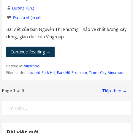
Dương Tùng
Đưa ra nhận xét
Bài viết của bạn Nguyễn Thị Phương Thảo về chất lượng xây
dựng, giáo dục của Vingroup.
Continue Reading →
Posted in:
Vinschool
Filed under:
học phí
,
Park Hill
,
Park Hill Premium
,
Times City
,
Vinschool
Bài
Page 1 of 3
Tiếp theo →
viết
Tìm
kiếm
navigation
cho:
Bài viết mới