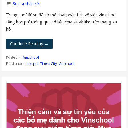
Đưa ra nhận xét
Trang sao360.vn đã có một bài phân tích về việc Vinschool
tăng học phí thông qua số liệu chia sẻ và like trên mạng xã
hội.
Continue Reading →
Posted in:
Vinschool
Filed under:
học phí
,
Times City
,
Vinschool