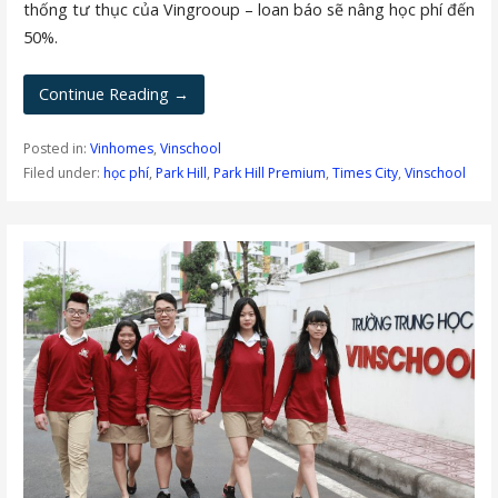
thống tư thục của Vingrooup – loan báo sẽ nâng học phí đến
50%.
Continue Reading →
Posted in:
Vinhomes
,
Vinschool
Filed under:
học phí
,
Park Hill
,
Park Hill Premium
,
Times City
,
Vinschool