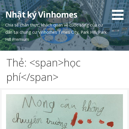
Chuyển
tới
Nhật ký Vinhomes
phần
nội
Chia sẻ chân thực, khách quan về cuộc sống của cư
dung
dân tại chung cư Vinhomes Times City, Park Hill, Park
Hill Premium
Thẻ: <span>học
phí</span>