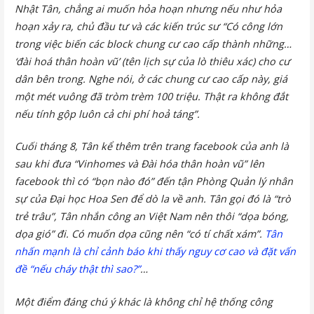
Nhật Tân, chẳng ai muốn hỏa hoạn nhưng nếu như hỏa
hoạn xảy ra, chủ đầu tư và các kiến trúc sư “Có công lớn
trong việc biến các block chung cư cao cấp thành những…
‘đài hoá thân hoàn vũ’ (tên lịch sự của lò thiêu xác) cho cư
dân bên trong. Nghe nói, ở các chung cư cao cấp này, giá
một mét vuông đã tròm trèm 100 triệu. Thật ra không đắt
nếu tính gộp luôn cả chi phí hoả táng”.
Cuối tháng 8, Tân kể thêm trên trang facebook của anh là
sau khi đưa “Vinhomes và Đài hóa thân hoàn vũ” lên
facebook thì có “bọn nào đó” đến tận Phòng Quản lý nhân
sự của Đại học Hoa Sen để dò la về anh. Tân gọi đó là “trò
trẻ trâu”, Tân nhắn công an Việt Nam nên thôi “dọa bóng,
dọa gió” đi. Có muốn dọa cũng nên “có tí chất xám”.
Tân
nhấn mạnh là chỉ cảnh báo khi thấy nguy cơ cao và đặt vấn
đề “nếu cháy thật thì sao?”
…
Một điểm đáng chú ý khác là không chỉ hệ thống công