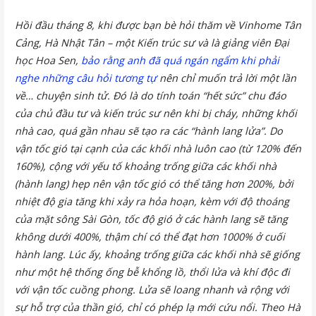
Hồi đầu tháng 8, khi được bạn bè hỏi thăm về Vinhome Tân
Cảng, Hà Nhật Tân – một Kiến trúc sư và là giảng viên Đại
học Hoa Sen,
bảo rằng anh đã quá ngán ngẩm khi phải
nghe những câu hỏi tương tự
nên chỉ muốn trả lời một lần
về… chuyện sinh tử. Đó là do tính toán “hết sức” chu đáo
của chủ đầu tư và kiến trúc sư nên khi bị cháy, những khối
nhà cao, quá gần nhau sẽ tạo ra các “hành lang lửa”. Do
vận tốc gió tại cạnh của các khối nhà luôn cao (từ 120% đến
160%), cộng với yếu tố khoảng trống giữa các khối nhà
(hành lang) hẹp nên vận tốc gió có thể tăng hơn 200%, bởi
nhiệt độ gia tăng khi xảy ra hỏa hoạn, kèm với độ thoáng
của mặt sông Sài Gòn, tốc độ gió ở các hành lang sẽ tăng
không dưới 400%, thậm chí có thể đạt hơn 1000% ở cuối
hành lang. Lúc ấy, khoảng trống giữa các khối nhà sẽ giống
như một hệ thống ống bễ khổng lồ, thổi lửa và khí độc đi
với vận tốc cuồng phong. Lửa sẽ loang nhanh và rộng với
sự hỗ trợ của thần gió, chỉ có phép lạ mới cứu nổi. Theo Hà