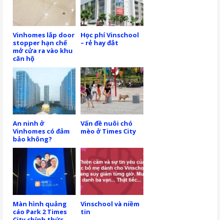
Vinhomes lắp door
Học phí Vinschool
stopper hạn chế
– rẻ hay đắt
mở cửa ra vào khu
căn hộ
An ninh ở
Vấn đề nuôi chó
Vinhomes có đảm
mèo ở Times City
bảo không?
Màn hình quảng
Vinschool và niềm
cáo Park 2 Times
tin
City chính thức