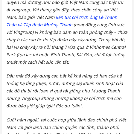
quyền mà dường như báo giới Việt Nam cũng đặc biệt ưu
ái Vingroup. Vài tháng gần đây, theo chân công an Việt
Nam, báo giới Việt Nam
liên tục chỉ trích ông Lê Thanh
Thản và Tập đoàn Mường Thanh
(hoạt động cùng lĩnh vực
với Vingroup) vì không bảo đảm an toàn phòng cháy – chữa
cháy ở các cao ốc do tập đoàn này xây dựng. Trong khi đó,
hai vụ cháy xảy ra hồi tháng 7 vừa qua ở Vinhomes Central
Park (tọa lạc tại quận Bình Thạnh, Sài Gòn) chỉ được tường
thuật một cách hết sức vắn tắt.
Dẫu mật độ xây dựng cao bất kể khả năng có hạn của hệ
thống hạ tầng (điện, nước, đường sá) khiến sinh hoạt của
các đô thị bị rối loạn vì quá tải giống như Mường Thanh
nhưng Vingroup không những không bị chỉ trích mà còn
được báo giới giúp “giải độc dư luận”.
Cuối năm ngoái. tại cuộc họp giữa lãnh đạo chính phủ Việt
Nam với giới lãnh đạo chính quyền các tỉnh, thành phố,