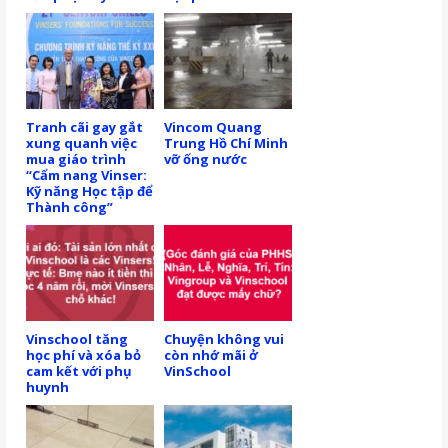
Tranh cãi gay gắt
Vincom Quang
xung quanh việc
Trung Hồ Chí Minh
mua giáo trình
vỡ ống nước
“Cẩm nang Vinser:
Kỹ năng Học tập để
Thành công”
Vinschool tăng
Chuyện không vui
học phí và xóa bỏ
còn nhớ mãi ở
cam kết với phụ
VinSchool
huynh