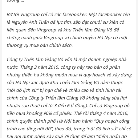
Rờ tới Vingroup chỉ có các facebooker. Một facebooker tên
là Nguyễn Anh Tuấn đã lục tìm, sắp đặt chuỗi sự kiện có
liên quan đến Vingroup và khu Triển lãm Giảng Võ để
chứng minh giữa Vingroup và chính quyền Hà Nội có một
thương vụ mua bán chính sách.
Công ty Triển lãm Giảng Võ vốn là một doanh nghiệp nhà
nước. Tháng 3 năm 2015, công ty này rao bán cổ phần
nhưng thiên hạ không muốn mua vì quy hoạch về xây dựng
của Hà Nội xác định khu Triển lãm Giảng Võ nằm thuộc
“nội đô lịch sử” bị hạn chế về chiều cao và tình hình tài
chính của Công ty Triển lãm Giảng Võ không sáng sủa (lợi
nhuận sau thuế chỉ từ 3 đến 6 tỉ đồng). Chỉ có Vingroup bỏ
tiền mua khoảng 90% cổ phiếu. Thế rồi tháng 4 năm 2016,
chính quyền thành phố Hà Nội ban hành “Quy hoạch công
trình cao tầng nội đô”, theo đó, trong “nội đô lịch sử” chỉ có
hai nơi được phép xây quá 39 tầng để làm “điểm nhấn đô