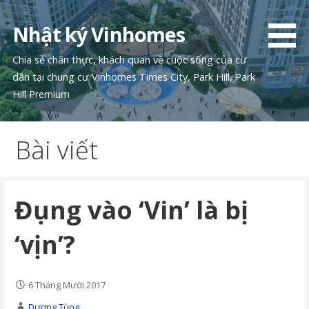
Chuyển
tới
Nhật ký Vinhomes
phần
nội
Chia sẻ chân thực, khách quan về cuộc sống của cư
dung
dân tại chung cư Vinhomes Times City, Park Hill, Park
Hill Premium
Bài viết
Đụng vào ‘Vin’ là bị
‘vịn’?
6 Tháng Mười 2017
Dương Tùng