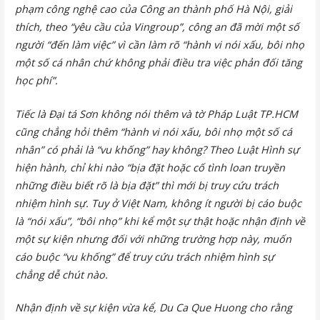
phạm công nghệ cao của Công an thành phố Hà Nội, giải
thích, theo “yêu cầu của Vingroup”, công an đã mời một số
người “đến làm việc” vì cần làm rõ “hành vi nói xấu, bôi nhọ
một số cá nhân chứ không phải điều tra việc phản đối tăng
học phí”.
Tiếc là Đại tá Sơn không nói thêm và tờ Pháp Luật TP.HCM
cũng chẳng hỏi thêm “hành vi nói xấu, bôi nhọ một số cá
nhân” có phải là “vu khống” hay không? Theo Luật Hình sự
hiện hành, chỉ khi nào “bịa đặt hoặc cố tình loan truyền
những điều biết rõ là bịa đặt” thì mới bị truy cứu trách
nhiệm hình sự. Tuy ở Việt Nam, không ít người bị cáo buộc
là “nói xấu”, “bôi nhọ” khi kể một sự thật hoặc nhận định về
một sự kiện nhưng đối với những trường hợp này, muốn
cáo buộc “vu khống” để truy cứu trách nhiệm hình sự
chẳng dễ chút nào.
Nhận định về sự kiện vừa kể, Du Ca Que Huong cho rằng