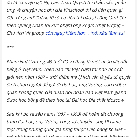
đó là “chuyện lạ”. Nguyen Tuan Quynh thì thắc mắc, phản
ứng về chuyện học phí của Vinschool thì có liên quan gì
đến công an? Chẳng lẽ cứ có tiền thì bảo gì cũng làm? Còn
theo Quang Doan thì xúc phạm ông Phạm Nhật Vượng –
Chủ tịch Vingroup
còn nguy hiểm hơn… “nói xấu lãnh tụ
”.
***
Phạm Nhật Vượng, 49 tuổi đã và đang là một nhân vật nổi
tiếng ở Việt Nam. Theo báo chí Việt Nam thì nhờ học rất
giỏi nên năm 1987 – thời điểm mà lý lịch vẫn là yếu tố quyết
định chọn người để gửi đi du học, ông Vượng, con một sĩ
quan không quân của quân đội nhân dân Việt Nam giành
được học bổng để theo học tại Đại học Địa chất Moscow.
Sau khi bỏ ra sáu năm (1987 – 1993) để hoàn tất chương
trình đại học, ông Vượng cùng vợ chuyển sang Ukraine –
một trong những quốc gia từng thuộc Liên bang Xô viết –
mở nhà hàng rồi xây dựng cơ sở sản xuất mì gói, bột khoai