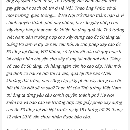
ông Nguyễn Xuân Phúc, Thủ tướng Việt Nam đã chỉ trích
gay gắt qui hoạch đô thị ở Hà Nội. Theo ông Phúc, sở dĩ
môi trường, giao thông,… ở Hà Nội trở thành thảm nạn là vì
chính quyền thành phố này phóng tay cấp giấy phép cho
xây dựng hàng loạt cao ốc khiến hạ tầng quá tải. Thủ tướng
Việt Nam dẫn trường hợp cho xây dựng cao ốc 50 tầng tại
Giảng Võ làm ví dụ và nêu câu hỏi: Ai cho phép xây cao ốc
50 tầng tại Giảng Võ? Không có lý thuyết nào về quy hoạch
lại chấp nhận chuyện cho xây dựng tại một nơi như Giảng
Võ cao ốc 50 tầng, với hàng ngàn căn hộ cao cấp. Nếu mỗi
gia đình có hai xe hơi thì ra vào, qua lại thế nào? Nếu
khoảng đất trống nào cũng cấp giấy phép xây dựng cao ốc
hết thì Hà Nội sẽ ra sao? Theo lời của Thủ tướng Việt Nam
thì ông ta từng yêu cầu chính quyền thành phố Hà Nội
kiểm tra và báo cáo về trường hợp cấp giấy phép xây dựng
cao ốc 50 tầng tại Hà Nội trước ngày 15 nhưng tới 29 tháng
12 năm 2016 vẫn chưa nhận được báo cáo.