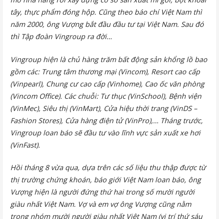
tây, thực phẩm đóng hộp. Cũng theo báo chí Việt Nam thì
năm 2000, ông Vượng bắt đầu đầu tư tại Việt Nam. Sau đó
thì Tập đoàn Vingroup ra đời…
Vingroup hiện là chủ hàng trăm bất động sản khổng lồ bao
gồm các: Trung tâm thương mại (Vincom), Resort cao cấp
(Vinpearl), Chung cư cao cấp (Vinhome), Cao ốc văn phòng
(Vincom Office). Các chuỗi: Tư thục (VinSchool), Bệnh viện
(VinMec), Siêu thị (VinMart), Cửa hiệu thời trang (VinDS –
Fashion Stores), Cửa hàng điện tử (VinPro),… Tháng trước,
Vingroup loan báo sẽ đầu tư vào lĩnh vực sản xuất xe hơi
(VinFast).
Hồi tháng 8 vừa qua, dựa trên các số liệu thu thập được từ
thị trường chứng khoán, báo giới Việt Nam loan báo, ông
Vượng hiện là người đứng thứ hai trong số mười người
giàu nhất Việt Nam. Vợ và em vợ ông Vượng cũng nằm
trong nhóm mười người giàu nhất Việt Nam (vị trí thứ sáu