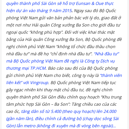
quyền thành phố Sài Gòn sẽ hỗ trợ Eunsan & Oue thực
hiện dự án vào tháng 9 năm 2015
.
Ngay sau đó Bộ Quốc
phòng Việt Nam gửi văn bản phản bác với lý do, giao đất ở
một nơi như Hải quân Công xưởng Ba Son cho giới đầu tư
ngoại quốc “không phù hợp”. Đối với việc khai thác mặt
bằng của Hải quân Công xưởng Ba Son, Bộ Quốc phòng đề
nghị chính phủ Việt Nam “không tổ chức đầu thầu chọn
nhà đầu tư” mà đề họ “chỉ định nhà đầu tư”.
“Nhà đầu tư”
mà Bộ Quốc phòng Việt Nam đề nghị là Công ty Dịch vụ
thương mại TP.HCM
. Báo cáo sau đó của Bộ Quốc phòng
gửi chính phủ Việt Nam cho biết, công ty này là
“thành viên
liên kết” với Vingroup
. Bộ Quốc phòng Việt Nam tiếp tục
gây ngạc nhiên khi thay mặt chủ đầu tư, đề nghị chính
quyền thành phố Sài Gòn điều chỉnh quy hoạch “Khu trung
tâm phức hợp Sài Gòn – Ba Son”: Tăng chiều cao của các
cao ốc,
tăng dân số từ 5.400 (theo quy hoạch) lên 24.000
(gần năm lần), điều chỉnh cả đường bộ (chạy dọc sông Sài
Gòn) lẫn metro (không đi xuyên mà đi vòng bên ngoài)…