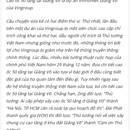
Cao ốc 50 tầng tại Giảng Võ là dự án Vinhomes Giảng Võ
của Vingroup.
Câu chuyện vừa kể có hai điểm thú vị: Thứ nhất, lần đầu
tiên một dự án của Vingroup bị một viên chức cao cấp chỉ
trích công khai và thứ hai, dẫu người chỉ trích là Thủ tướng
Việt Nam nhưng giống như trước đó, những thông tin bất
lợi cho Vingroup bị giảm nhẹ trên hệ thống truyền thông
chính thống. Lúc đầu, nhiều bài tường thuật cuộc họp của
chính phủ Việt Nam hôm 29 tháng 12 năm, đưa chi tiết cao
ốc 50 tầng tại Giảng Võ vào tựa vì báo giới ở đâu cũng biết
độc giả của họ quan tâm đến điều gì. Tuy nhiên ngay sau
đó hệ thống truyền thông Việt Nam sửa tựa, bỏ chi tiết cao
ốc 50 tầng tại Giảng Võ. Chẳng hạn, Zing đổi tựa: “Thủ
tướng: Ai cấp phép xây cao ốc 50 tầng ở Giảng Võ” thành
“Hà Nội, TP.HCM cần rà soát lại qui hoạch đô thị”. Đài Phát
thanh quốc gia (VOV) thì đổi tựa: “Thủ tướng nói về việc xây
chung cư cao tầng ở khu đất Giảng Võ” thành “Cám ơn Thủ
tướng”…