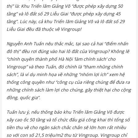
thị” là: Khu Triển lãm Giảng Võ “được phép xây dựng 50
tầng” và lô đất số 29 Liễu Giai “được phép xây dựng 45
tầng”. Lúc này, cả khu Triển lãm Giảng Võ và lô đất số 29
Liễu Giai đều đã thuộc về Vingroup!
Nguyễn Anh Tuấn nêu thắc mắc, tại sao cả hai “điểm nhấn
đô thị” đều rơi đúng vào hai lô đất của Vingroup? Không lẽ
“chính quyền thành phố Hà Nội ‘làm chính sách’ cho
Vingroup” và theo Tuấn, đó chính là “tham nhũng chính
sách”, là ví dụ minh họa về những “nhóm lợi ích” xem hệ
thống công quyền như “công cụ của riêng chúng để đưa ra
những chính sách làm lợi cho chúng, gây thiệt hại cho cộng
đồng, quốc gia”.
Tuấn lưu ý, nếu thông báo khu Triển lãm Giảng Võ được
xây cao ốc 50 tầng và tổ chức đấu giá công khai thì tổng số
tiền thu về cho ngân sách chắc chắn sẽ lớn hơn rất nhiều
so với con số 21,5 triệu/m2 thu từ Vingroup. Vingroup chỉ