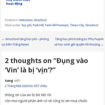
hoạt động
Posted in:
Vinhomes
,
Vinschool
Filed under:
học phí
,
Park Hill
,
Park Hill Premium
,
Times City
,
Vinschool
Điều
← Vinschool tăng học phí – phóng
Tăng học phí trường tư: Phụ huynh
sự trên Trắng News
và học sinh giữ quyền tối thượng →
hướng
bài
2 thoughts on
“Đụng vào
viết
‘Vin’ là bị ‘vịn’?”
tung
viết:
2 Tháng Một 2020 lúc 9:57 chiều
thông tin của vin bị bít hết rồi
còn mọi người phản ánh có vẻ cũng bị vin mua chuộc