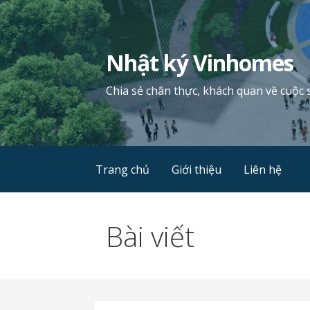
Chuyển
tới
phần
Nhật ký Vinhomes
nội
dung
Chia sẻ chân thực, khách quan về cuộc 
Trang chủ
Giới thiệu
Liên hệ
Bài viết