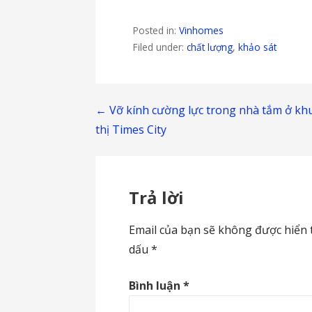
Posted in:
Vinhomes
Filed under:
chất lượng
,
khảo sát
Điều
← Vỡ kính cường lực trong nhà tắm ở kh
thị Times City
hướng
bài
Trả lời
viết
Email của bạn sẽ không được hiển t
dấu
*
Bình luận
*