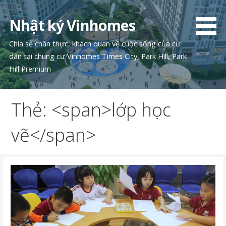
Chuyển
tới
Nhật ký Vinhomes
phần
nội
Chia sẻ chân thực, khách quan về cuộc sống của cư
dung
dân tại chung cư Vinhomes Times City, Park Hill, Park
Hill Premium
Thẻ: <span>lớp học
vẽ</span>