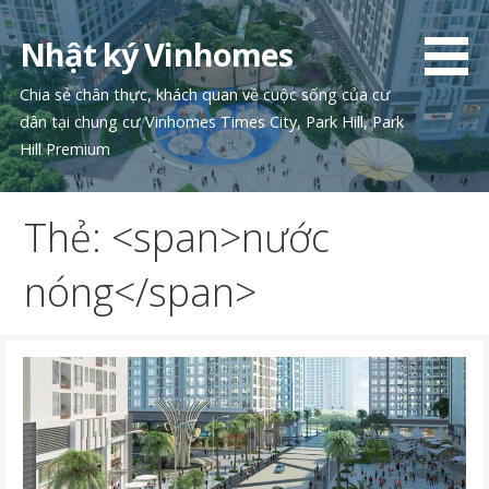
Chuyển
tới
Nhật ký Vinhomes
phần
nội
Chia sẻ chân thực, khách quan về cuộc sống của cư
dung
dân tại chung cư Vinhomes Times City, Park Hill, Park
Hill Premium
Thẻ: <span>nước
nóng</span>