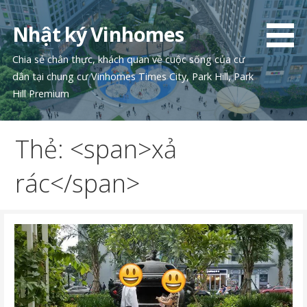
Chuyển
tới
Nhật ký Vinhomes
phần
nội
Chia sẻ chân thực, khách quan về cuộc sống của cư
dung
dân tại chung cư Vinhomes Times City, Park Hill, Park
Hill Premium
Thẻ: <span>xả
rác</span>