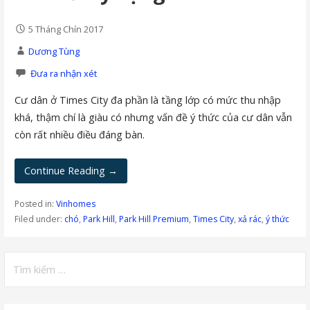
5 Tháng Chín 2017
Dương Tùng
Đưa ra nhận xét
Cư dân ở Times City đa phần là tầng lớp có mức thu nhập
khá, thậm chí là giàu có nhưng vấn đề ý thức của cư dân vẫn
còn rất nhiều điều đáng bàn.
Continue Reading →
Posted in:
Vinhomes
Filed under:
chó
,
Park Hill
,
Park Hill Premium
,
Times City
,
xả rác
,
ý thức
Tìm
kiếm
cho: