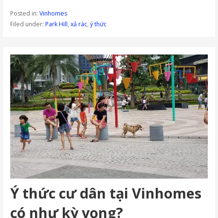
Posted in:
Vinhomes
Filed under:
Park Hill
,
xả rác
,
ý thức
Ý thức cư dân tại Vinhomes
có như kỳ vọng?