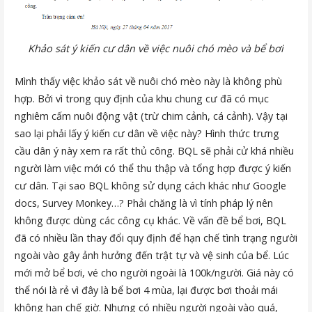
Khảo sát ý kiến cư dân về việc nuôi chó mèo và bể bơi
Mình thấy việc khảo sát về nuôi chó mèo này là không phù
hợp. Bởi vì trong quy định của khu chung cư đã có mục
nghiêm cấm nuôi động vật (trừ chim cảnh, cá cảnh). Vậy tại
sao lại phải lấy ý kiến cư dân về việc này? Hình thức trưng
cầu dân ý này xem ra rất thủ công. BQL sẽ phải cử khá nhiều
người làm việc mới có thể thu thập và tổng hợp được ý kiến
cư dân. Tại sao BQL không sử dụng cách khác như Google
docs, Survey Monkey…? Phải chăng là vì tính pháp lý nên
không được dùng các công cụ khác. Về vấn đề bể bơi, BQL
đã có nhiều lần thay đổi quy định để hạn chế tình trạng người
ngoài vào gây ảnh hưởng đến trật tự và vệ sinh của bể. Lúc
mới mở bể bơi, vé cho người ngoài là 100k/người. Giá này có
thể nói là rẻ vì đây là bể bơi 4 mùa, lại được bơi thoải mái
không hạn chế giờ. Nhưng có nhiều người ngoài vào quá,