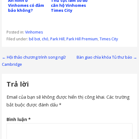
An ninh ở
Thủ tục làm Sổ đỏ
Vinhomes có đảm
căn hộ Vinhomes
bảo không?
Times City
Posted in:
Vinhomes
Filed under:
bể bơi
,
chó
,
Park Hill
,
Park Hill Premium
,
Times City
Điều
← Hội thảo chương trình song ngữ
Bàn giao chìa khóa Tủ thư báo →
Cambridge
hướng
bài
Trả lời
viết
Email của bạn sẽ không được hiển thị công khai.
Các trường
bắt buộc được đánh dấu
*
Bình luận
*