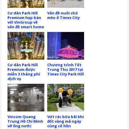
Cư dân Park Hill
Vấn đề nuôi chó
Premium họp bàn
mèo ở Times City
với VinGroup về
vấn đề smart home
Cư dân Park Hill
Chương trình Tết
Premium được
Trung Thu 2017 tại
miễn 3 tháng phí
Times City Park Hill
dịch vụ
Vincom Quang
Vứt rác bừa bãi khi
Trung Hồ Chí Minh
đốt vàng mã ngày
vỡ ống nước
cúng cô hồn