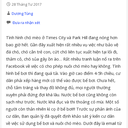
28 Tháng Tư 2017
Dương Tùng
Đưa ra nhận xét
Tình hình chó mèo ở Times City và Park Hill đang nóng hơn
bao giờ hết. Gần đây xuất hiện rất nhiều vụ việc như bảo vệ
đá chó, chó cắn trẻ con, cứt chó liên tục xuất hiện tại lối đi,
thảm cỏ, chó sủa gây ồn ào… Rất nhiều tranh luận nổ ra trên
Facebook về việc có cho phép nuôi chó mèo hay không. Tình
hình bể bơi thì đang quá tải. Vào giờ cao điểm 4-5h chiều, cư
dân phải xếp hàng mới có thể vào được bể bơi. Chưa hết,
chỗ tắm tráng và thay đồ không đủ, mọi người thường
xuyên phải đứng đợi khá lâu. Nước bể bơi cũng không còn
sạch như trước. Nước khá đục và thi thoảng có mùi. Một số
người còn thản nhiên kì cọ ở bể bơi!!! Trước sự phản ánh của
cư dân, Ban quản lý đã quyết định khảo sát ý kiến cư dân
về việc sử dụng bể bơi và nuôi chó mèo. Dưới đây là email từ