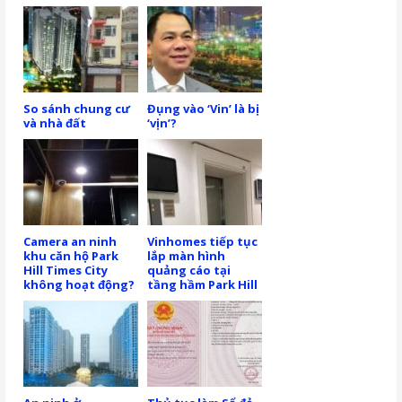
So sánh chung cư
Đụng vào ‘Vin’ là bị
và nhà đất
‘vịn’?
Camera an ninh
Vinhomes tiếp tục
khu căn hộ Park
lắp màn hình
Hill Times City
quảng cáo tại
không hoạt động?
tầng hầm Park Hill