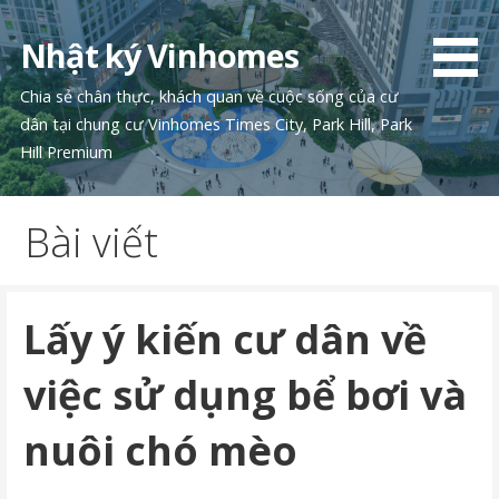
Chuyển
tới
Nhật ký Vinhomes
phần
nội
Chia sẻ chân thực, khách quan về cuộc sống của cư
dung
dân tại chung cư Vinhomes Times City, Park Hill, Park
Hill Premium
Bài viết
Lấy ý kiến cư dân về
việc sử dụng bể bơi và
nuôi chó mèo