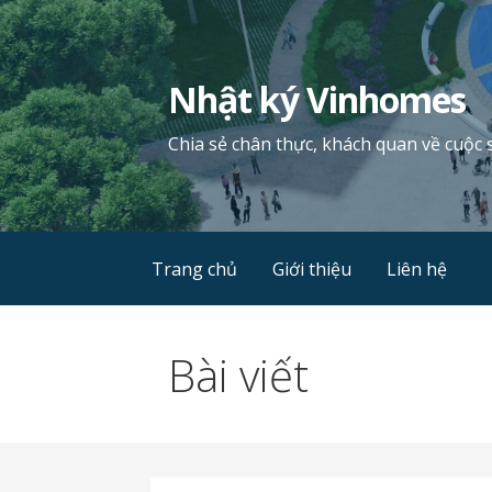
Chuyển
tới
phần
Nhật ký Vinhomes
nội
dung
Chia sẻ chân thực, khách quan về cuộc 
Trang chủ
Giới thiệu
Liên hệ
Bài viết