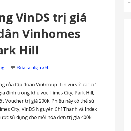
Tì
ki
ng VinDS trị giá
cho
 dân Vinhomes
rk Hill
ng
Đưa ra nhận xét
ng của tập đoàn VinGroup. Tin vui với các cư
ia đình trong khu vực Times City, Park Hill,
t Voucher trị giá 200k. Phiếu này có thể sử
Times City, VinDS Nguyễn Chí Thanh và Index
 được sử dụng cho mỗi hóa đơn trị giá 400k