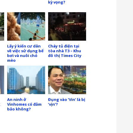
kỳ vọng?
Lấy ý kiến cư dân
Cháy tủ điện tại
về việc sử dụng bể
tòa nhà T3 – Khu
bơi và nuôi chó
đô thị Times City
mèo
An ninh ở
Đụng vào ‘Vin’ là bị
k
Vinhomes có đảm
‘vịn’?
bảo không?