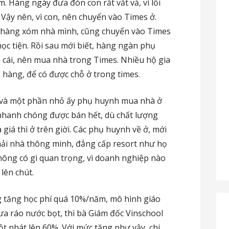
. Hàng ngày đưa đón con rất vất vả, vì lối
 Vậy nên, vì con, nên chuyển vào Times ở.
nh hàng xóm nhà mình, cũng chuyển vào Times
 học tiện. Rồi sau mới biết, hàng ngàn phụ
 cái, nên mua nhà trong Times. Nhiều hộ gia
 hàng, để có được chỗ ở trong times.
, và một phần nhỏ ấy phụ huynh mua nhà ở
 nhanh chóng được bán hết, dù chất lượng
 giá thì ở trên giời. Các phụ huynh về ở, mới
phải nhà thông minh, đẳng cấp resort như họ
không có gì quan trọng, vì doanh nghiệp nào
lên chút.
g tăng học phí quá 10%/năm, mô hình giáo
ưa ráo nước bọt, thì bà Giám đốc Vinschool
t nhát lên 60%. Với mức tăng như vậy, chi