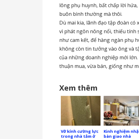
lông phụ huynh, bất chấp lời hứa, c
buôn bình thường mà thôi.
Dù mai kia, lãnh đạo tập đoàn có 
vì phát ngôn nông nổi, thiếu tính
như cam kết, để hàng ngàn phụ hu
không còn tin tưởng vào ông và tậ
của những doanh nghiệp mới lớn. T
thuận mua, vừa bán, giống như mớ
Xem thêm
Vỡ kính cường lực
Kinh nghiệm nh
trong nhà tắm ở
bàn giao nhà