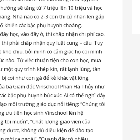
thường sẽ tăng từ 7 triệu lên 10 triệu và học
tháng. Nhà nào có 2-3 con thì cứ nhân lên gấp
 số khiến các bậc phụ huynh choáng.
đây học, vào đây ở, thì chấp nhận chi phí cao.
thì phải chấp nhận quy luật cung – cầu. Tuy
t khó chịu, bởi mình có cảm giác họ coi mình
 lúc nào. Từ việc thuận tiện cho con học, mua
hư một quy trình khép kín, rất lạnh lùng, tàn
, bị coi như con gà để kẻ khác vặt lông.
ủa bà Giám đốc Vinschool Phan Hà Thủy như
các bậc phụ huynh bức xúc. Ai có thể nghĩ đây
ạo môi trường giáo dục nổi tiếng: “Chúng tôi
g ưu tiên học sinh Vinschool lên hệ
 tôi muốn”, “Chất lượng giáo viên của
ng được, không đủ điều kiện để đào tạo
xin mời ra ngoài”, “Quanh đây có nhiều