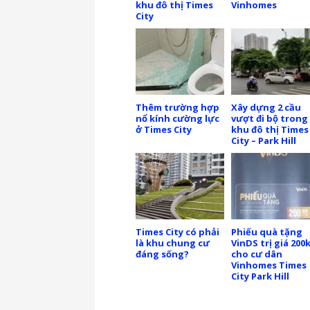
khu đô thị Times
Vinhomes
City
Thêm trường hợp
Xây dựng 2 cầu
nổ kính cường lực
vượt đi bộ trong
ở Times City
khu đô thị Times
City – Park Hill
Times City có phải
Phiếu quà tặng
là khu chung cư
VinDS trị giá 200
đáng sống?
cho cư dân
Vinhomes Times
City Park Hill