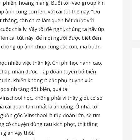
ồn phiền, hoang mang. Buổi tối, vào group kín
 ảnh cùng con lên, với cái tút thế này: “Dù
t tháng, còn chưa làm quen hết được với
uộc chia ly. Vậy tôi đề nghị, chúng ta hãy úp
lên cái tút này, để mọi người được biết đến
 chóng úp ảnh chụp cùng các con, mà buồn.
ợc nhiều việc thần kỳ. Chi phí học hành cao,
ì chấp nhận được. Tập đoàn tuyên bố biến
nhuận, khiến không ít bậc phụ huynh xúc
c sinh tăng đột biến, quá tải.
Vinschool học, không phải vì thầy giỏi, cơ sở
mà cái quan tâm nhất là ăn uống. Ở nhà, tôi
guồn gốc. Vinschool là tập đoàn lớn, sẽ tìm
g có chuyện dùng rau kích phọt, thịt tăng
 giản vậy thôi.