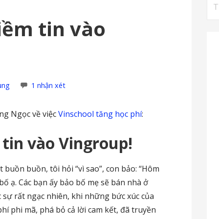
Tì
ki
iềm tin vào
cho
ùng
1 nhận xét
ng Ngọc về việc
Vinschool tăng học phí
:
tin vào Vingroup!
ặt buồn buồn, tôi hỏi “vì sao”, con bảo: “Hôm
bố ạ. Các bạn ấy bảo bố mẹ sẽ bán nhà ở
 sự rất ngạc nhiên, khi những bức xúc của
hí phi mã, phá bỏ cả lời cam kết, đã truyền