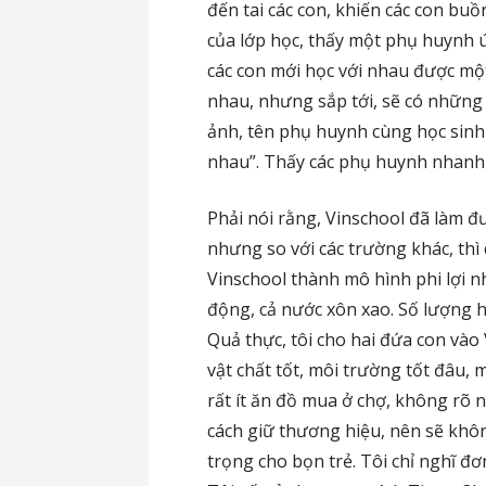
đến tai các con, khiến các con bu
của lớp học, thấy một phụ huynh úp
các con mới học với nhau được mộ
nhau, nhưng sắp tới, sẽ có những c
ảnh, tên phụ huynh cùng học sinh 
nhau”. Thấy các phụ huynh nhanh
Phải nói rằng, Vinschool đã làm đư
nhưng so với các trường khác, th
Vinschool thành mô hình phi lợi 
động, cả nước xôn xao. Số lượng họ
Quả thực, tôi cho hai đứa con vào 
vật chất tốt, môi trường tốt đâu, 
rất ít ăn đồ mua ở chợ, không rõ n
cách giữ thương hiệu, nên sẽ khôn
trọng cho bọn trẻ. Tôi chỉ nghĩ đơn