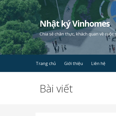
Chuyển
tới
phần
Nhật ký Vinhomes
nội
dung
Chia sẻ chân thực, khách quan về cuộc 
Trang chủ
Giới thiệu
Liên hệ
Bài viết