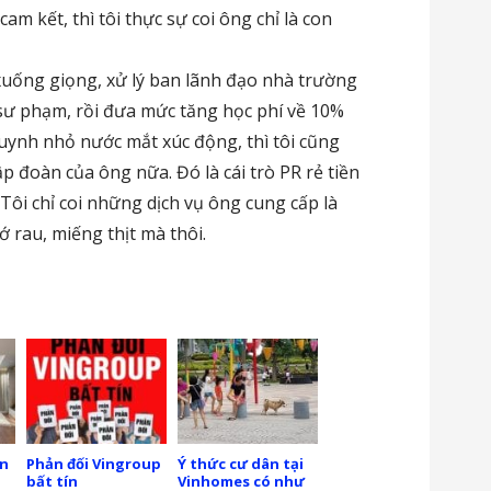
am kết, thì tôi thực sự coi ông chỉ là con
xuống giọng, xử lý ban lãnh đạo nhà trường
 sư phạm, rồi đưa mức tăng học phí về 10%
ynh nhỏ nước mắt xúc động, thì tôi cũng
p đoàn của ông nữa. Đó là cái trò PR rẻ tiền
ôi chỉ coi những dịch vụ ông cung cấp là
 rau, miếng thịt mà thôi.
ận
Phản đối Vingroup
Ý thức cư dân tại
bất tín
Vinhomes có như