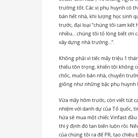
trường tốt. Các vị phụ huynh có t
bán hết nhà, khi lượng học sinh qu
trước, đại loại “chúng tôi cam kế
nhiều… chúng tôi tỏ lòng biết ơn
xây dựng nhà trường…”.
Không phải vì tiếc mấy triệu 1 th
thiếu tôn trọng, khiến tôi không
chốc, muốn bán nhà, chuyển trường
giống như những bậc phụ huynh 
Vừa mấy hôm trước, còn viết tút c
nhiệm với danh dự của Tổ quốc, ti
hứa sẽ mua một chiếc Vinfast đầu 
thì ý định đó tan biến luôn rồi. Nế
của chúng tôi ra để PR, tạo chiêu 