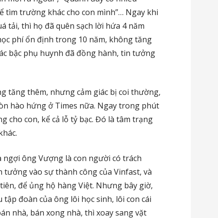
hể tìm trường khác cho con mình”… Ngay khi
á tải, thì họ đã quên sạch lời hứa 4 năm
t học phí ổn định trong 10 năm, không tăng
 các bậc phụ huynh đã đồng hành, tin tưởng
áng tăng thêm, nhưng cảm giác bị coi thường,
 còn hào hứng ở Times nữa. Ngay trong phút
 cho con, kể cả lỗ tỷ bạc. Đó là tâm trạng
khác.
a ngợi ông Vượng là con người có trách
n tưởng vào sự thành công của Vinfast, và
tiên, để ủng hộ hàng Việt. Nhưng bây giờ,
u tập đoàn của ông lôi học sinh, lôi con cái
bán nhà, bán xong nhà, thì xoay sang vặt