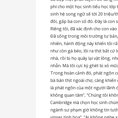
phí cho một học sinh tiểu học lớp 
sinh hệ song ngữ sẽ tới 20 triệu/
đôi, gấp ba con số đó. Đây là con
Riêng tôi, đã xác định cho con vào 
Đã sống trong môi trường tư bản, 
nhiên, hành động này khiến tôi rấ
như còn gà béo, lôi ra thịt bất cứ
nhà, rồi bị họ quây lại vặt lông, n
nhẫn. Mà tôi cực kỳ ghét bị xỏ mũi
Trong hoàn cảnh đó, phát ngôn c
bà bán thịt ngoài chợ, càng khiến 
là phát ngôn của một người lãnh đ
không quan tâm”, “Chúng tôi khôn
Cambridge mà chọn học sinh chúng
ngành sư phạm giờ không tin tưở
vinser tinh hoa”, “Ai không nghe 