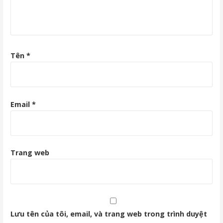
Tên
*
Email
*
Trang web
Lưu tên của tôi, email, và trang web trong trình duyệt