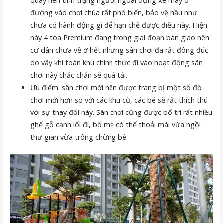
quây nên tình trạng người ngoài dựng xe máy ở
đường vào chơi chùa rất phổ biến, bảo vệ hầu như
chưa có hành động gì để hạn chế được điều này. Hiện
này 4 tòa Premium đang trong giai đoạn bàn giao nên
cư dân chưa về ở hết nhưng sân chơi đã rất đông đúc
do vậy khi toàn khu chính thức đi vào hoạt động sân
chơi này chắc chắn sẽ quá tải.
Ưu điểm: sân chơi mới nên được trang bị một số đồ
chơi mới hơn so với các khu cũ, các bé sẽ rất thích thú
với sự thay đổi này. Sân chơi cũng được bố trí rất nhiều
ghế gỗ cạnh lối đi, bố mẹ có thể thoải mái vừa ngồi
thư giãn vừa trông chừng bé.