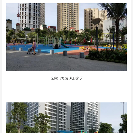
Sân chơi Park 7