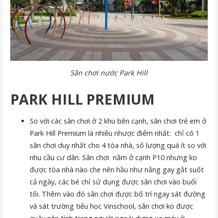
Sân chơi nước Park Hill
PARK HILL PREMIUM
So với các sân chơi ở 2 khu bên cạnh, sân chơi trẻ em ở
Park Hill Premium là nhiều nhược điểm nhất: chỉ có 1
sân chơi duy nhất cho 4 tòa nhà, số lượng quá ít so với
nhu cầu cư dân. Sân chơi nằm ở cạnh P10 nhưng ko
được tòa nhà nào che nên hầu như nắng gay gắt suốt
cả ngày, các bé chỉ sử dụng được sân chơi vào buổi
tối. Thêm vào đó sân chơi được bố trí ngay sát đường
và sát trường tiểu học Vinschool, sân chơi ko được