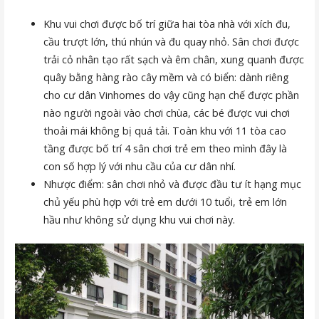
Khu vui chơi được bố trí giữa hai tòa nhà với xích đu,
cầu trượt lớn, thú nhún và đu quay nhỏ. Sân chơi được
trải cỏ nhân tạo rất sạch và êm chân, xung quanh được
quây bằng hàng rào cây mềm và có biển: dành riêng
cho cư dân Vinhomes do vậy cũng hạn chế được phần
nào người ngoài vào chơi chùa, các bé được vui chơi
thoải mái không bị quá tải. Toàn khu với 11 tòa cao
tầng được bố trí 4 sân chơi trẻ em theo mình đây là
con số hợp lý với nhu cầu của cư dân nhí.
Nhược điểm: sân chơi nhỏ và được đầu tư ít hạng mục
chủ yếu phù hợp với trẻ em dưới 10 tuổi, trẻ em lớn
hầu như không sử dụng khu vui chơi này.