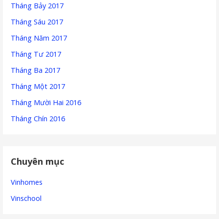
Tháng Bảy 2017
Tháng Sáu 2017
Tháng Năm 2017
Tháng Tư 2017
Tháng Ba 2017
Tháng Một 2017
Tháng Mười Hai 2016
Tháng Chín 2016
Chuyên mục
Vinhomes
Vinschool