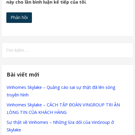
này cho lần bình luận kế tiếp của tôi.
Tìm
kiếm
cho:
Bài viết mới
Vinhomes Skylake – Quảng cáo sai sự thật đã lên sóng
truyền hình
Vinhomes Skylake – CÁCH TẬP ĐOÀN VINGROUP TRI ÂN
LÒNG TIN CỦA KHÁCH HÀNG
Sự thật về Vinhomes – Những lừa dối của VinGroup ở
Skylake